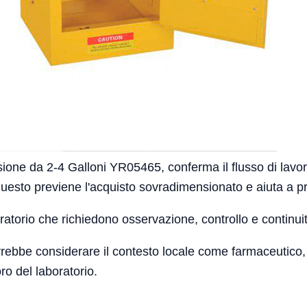
sione da 2-4 Galloni YR05465, conferma il flusso di lavoro
e. Questo previene l'acquisto sovradimensionato e aiuta a 
boratorio che richiedono osservazione, controllo e continui
dovrebbe considerare il contesto locale come farmaceutic
oro del laboratorio.