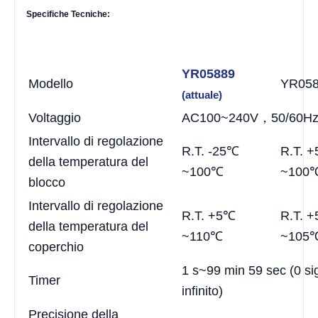
Specifiche Tecniche:
YR05889
Modello
YR05
(attuale)
Voltaggio
AC100~240V，50/60H
Intervallo di regolazione
R.T. -25℃
R.T. 
della temperatura del
~100℃
~100
blocco
Intervallo di regolazione
R.T. +5℃
R.T. 
della temperatura del
~110℃
~105
coperchio
1 s~99 min 59 sec (0 sig
Timer
infinito)
Precisione della