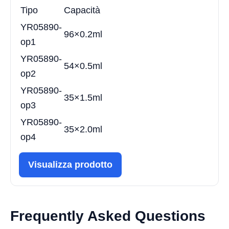
Tipo
Capacità
YR05890
-
96×0.2ml
op1
YR05890-
54×0.5ml
op2
YR05890-
35×1.5ml
op3
YR05890-
35×2.0ml
op4
Visualizza prodotto
Frequently Asked Questions