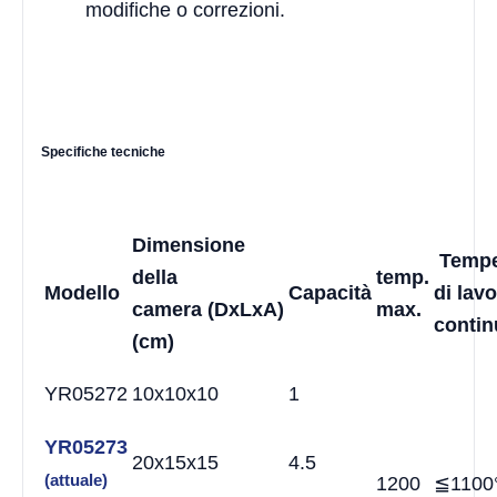
modifiche o correzioni.
Specifiche tecniche
Dimensione
Tempe
della
temp.
Modello
Capacità
di lav
camera
(DxLxA)
max.
conti
(cm)
YR05272
10x10x10
1
YR05273
20x15x15
4.5
(attuale)
1200
≦1100