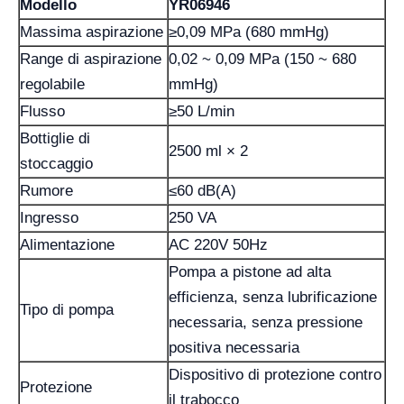
Modello
YR06946
Massima aspirazione
≥0,09 MPa (680 mmHg)
Range di aspirazione
0,02 ~ 0,09 MPa (150 ~ 680
regolabile
mmHg)
Flusso
≥50 L/min
Bottiglie di
2500 ml × 2
stoccaggio
Rumore
≤60 dB(A)
Ingresso
250 VA
Alimentazione
AC 220V 50Hz
Pompa a pistone ad alta
efficienza, senza lubrificazione
Tipo di pompa
necessaria, senza pressione
positiva necessaria
Dispositivo di protezione contro
Protezione
il trabocco